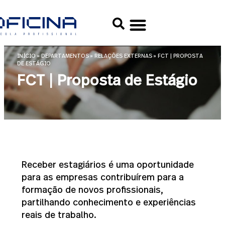
INÍCIO
»
DEPARTAMENTOS
»
RELAÇÕES EXTERNAS
»
FCT | PROPOSTA
DE ESTÁGIO
FCT | Proposta de Estágio
Receber estagiários é uma oportunidade
para as empresas contribuírem para a
formação de novos profissionais,
partilhando conhecimento e experiências
reais de trabalho.