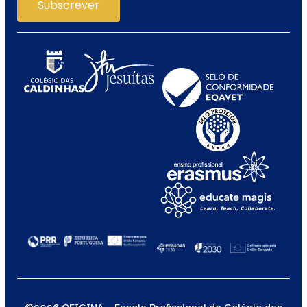
Subscrever
©2026 OFICINA – Escola Profissional do Colégio das