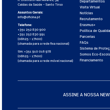
Departamentos
Caldas da Saúde – Santo Tirso
Visita Virtual
Assuntos Gerais:
Notícias
info@oficina.pt
Recrutamento
Erasmus+
Telefone:
+351 252 830 900
Política de Qualid
+351 252 830 991
Parcerias
(08h25 – 17h00)
FAQs
(chamada para a rede fixa nacional)
Sistema de Proteç
tlm: +351 910 016 978
Somos Eco-Escol
(08h25 – 17h00)
Financiamento
(chamada para a rede móvel nacional)
ASSINE A NOSSA NEW